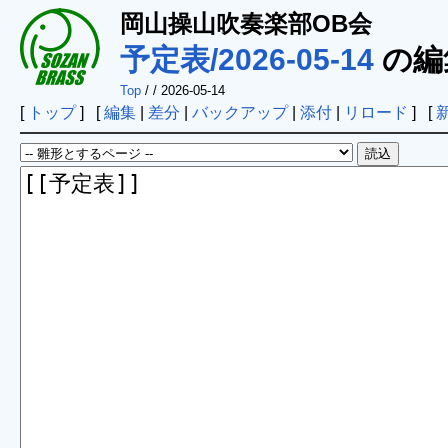
岡山操山吹奏楽部OB会
予定表/2026-05-14
の編
Top
/
/ 2026-05-14
[
トップ
] [
編集
|
差分
|
バックアップ
|
添付
|
リロード
] [