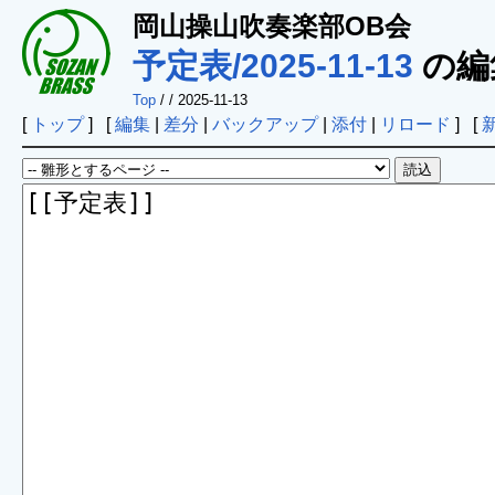
岡山操山吹奏楽部OB会
予定表/2025-11-13
の編
Top
/
/ 2025-11-13
[
トップ
] [
編集
|
差分
|
バックアップ
|
添付
|
リロード
] [