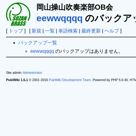
岡山操山吹奏楽部OB会
eewwqqqq
のバックア
[
トップ
] [
新規
|
一覧
|
単語検索
|
最終更新
|
ヘルプ
]
バックアップ一覧
eewwqqqq
のバックアップはありません。
Site admin:
Administrator
PukiWiki 1.5.1
© 2001-2016
PukiWiki Development Team
. Powered by PHP 5.6.40. HTML