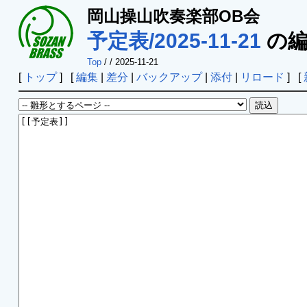
岡山操山吹奏楽部OB会
予定表/2025-11-21
の編
Top
/
/ 2025-11-21
[
トップ
] [
編集
|
差分
|
バックアップ
|
添付
|
リロード
] [